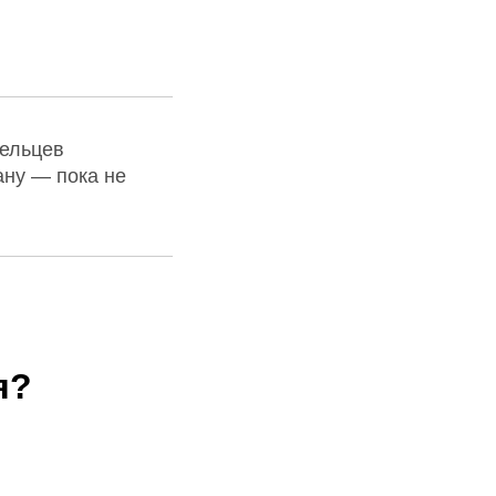
дельцев
ану — пока не
я?