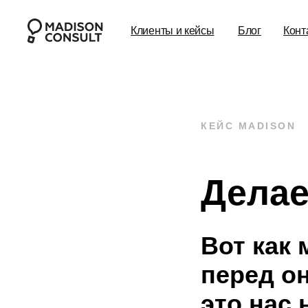
Клиенты и кейсы
Блог
Конт
КЕЙС MADISON
Делае
Вот как
перед о
это нас 