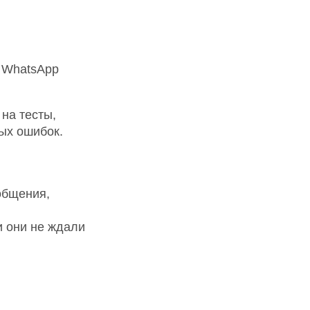
й WhatsApp
на тесты,
ных ошибок.
общения,
и они не ждали