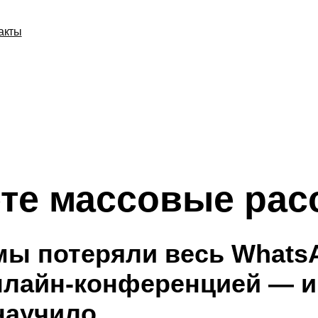
акты
те массовые ра
 мы потеряли весь Whats
нлайн-конференцией — и
научило