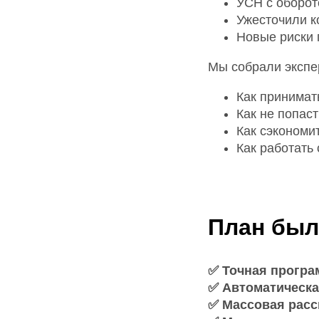
УСН с оборот
Ужесточили к
Новые риски 
Мы собрали экспер
Как принимат
Как не попас
Как сэкономи
Как работать
План был
✅ Точная програ
✅ Автоматическа
✅ Массовая расс