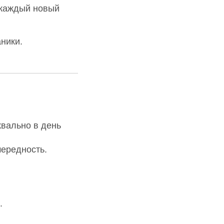
— каждый новый
ники.
вально в день
чередность.
.