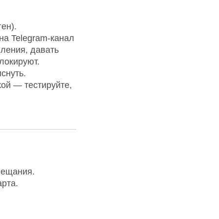
ен).
на Telegram-канал
вления, давать
локируют.
снуть.
кой — тестируйте,
вещания.
арта.