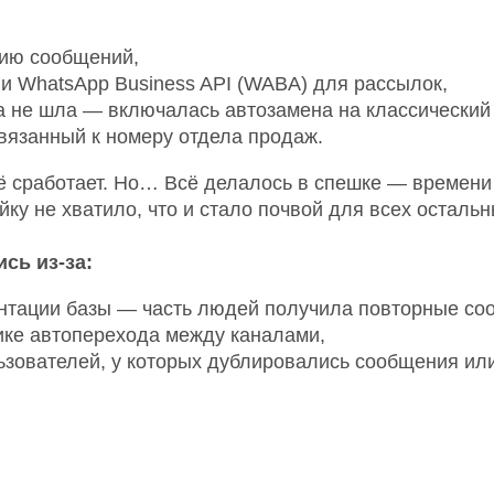
рию сообщений,
и WhatsApp Business API (WABA) для рассылок,
а не шла — включалась автозамена на классически
ивязанный к номеру отдела продаж.
ё сработает. Но… Всё делалось в спешке — времени 
йку не хватило, что и стало почвой для всех осталь
сь из-за:
нтации базы — часть людей получила повторные со
ике автоперехода между каналами,
ьзователей, у которых дублировались сообщения ил