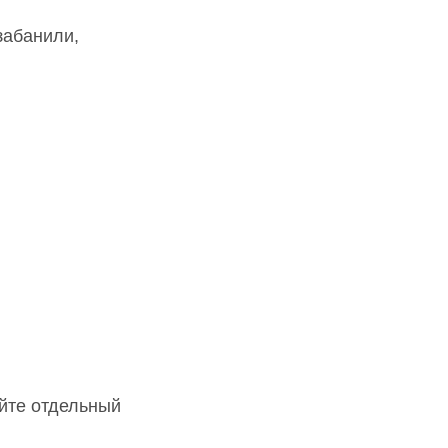
забанили,
йте отдельный