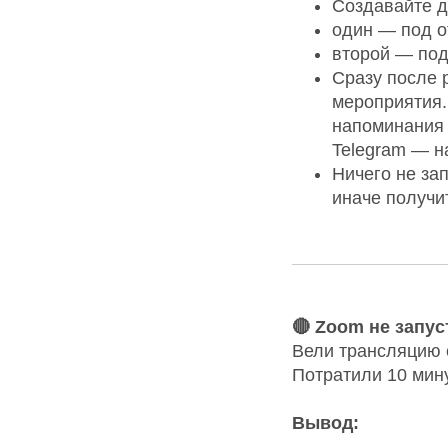
Создавайте д
один — под о
второй — под
Сразу после 
мероприятия.
напоминания 
Telegram — н
Ничего не за
иначе получит
🔴 Zoom не запу
Вели трансляцию с
Потратили 10 мину
Вывод: