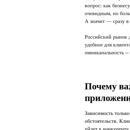
вопрос: как бизнес
очевидным, но боль
А значит — сразу в
Российский рынок д
удобное для клиент
омниканальность --
Почему важ
приложен
Зависимость только
обстоятельств. Кли
уйдет к конкуренту,