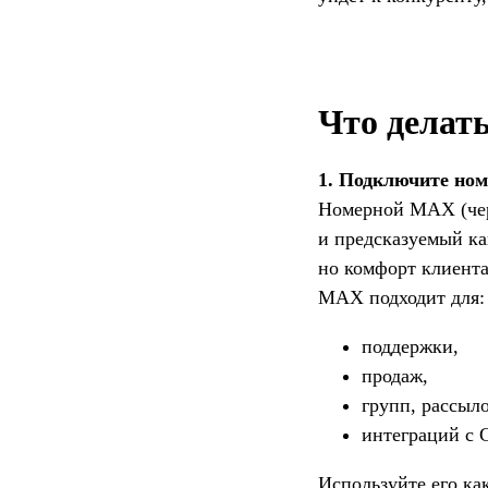
Что делат
1. Подключите но
Номерной MAX (чер
и предсказуемый ка
но комфорт клиент
MAX подходит для:
поддержки,
продаж,
групп, рассыло
интеграций с
Используйте его ка