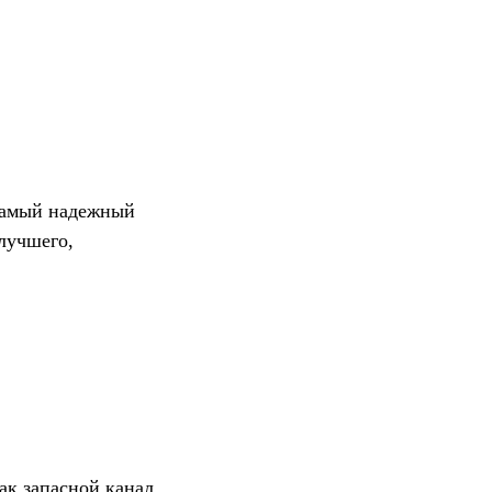
самый надежный
 лучшего,
ак запасной канал.