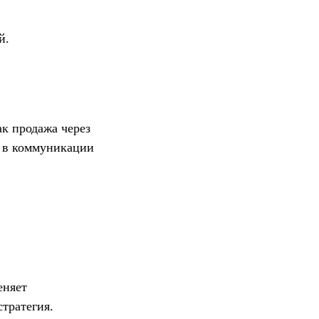
й.
к продажа через
ы в коммуникации
еняет
тратегия.