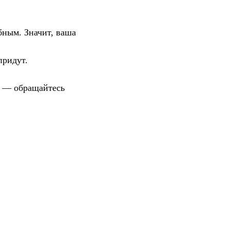
бным. Значит, ваша
придут.
и — обращайтесь