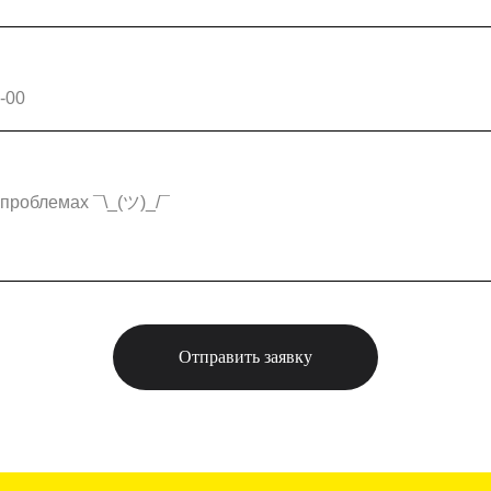
проблемах ¯\_(ツ)_/¯
Отправить заявку