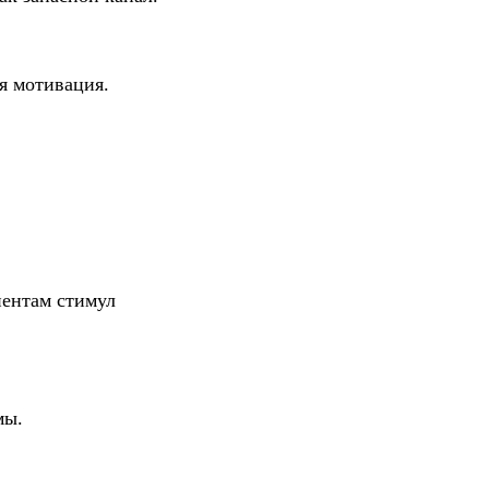
я мотивация.
иентам стимул
мы.