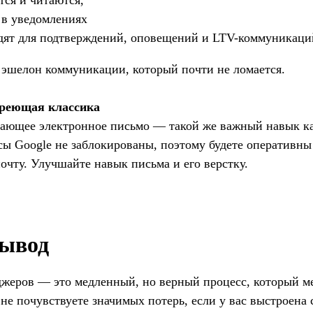
тся и читаются,
 в уведомлениях
дят для подтверждений, оповещений и LTV-коммуникаци
 эшелон коммуникации, который почти не ломается.
ареющая классика
дающее электронное письмо — такой же важный навык ка
сы Google не заблокированы, поэтому будете оперативн
почту. Улучшайте навык письма и его верстку.
вывод
джеров — это медленный, но верный процесс, который м
е почувствуете значимых потерь, если у вас выстроена с