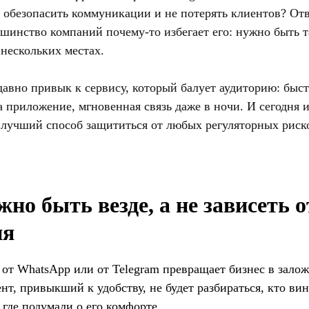
у обезопасить коммуникации и не потерять клиентов? От
шинство компаний почему-то избегает его: нужно быть т
 нескольких местах.
авно привык к сервису, который балует аудиторию: быс
а приложение, мгновенная связь даже в ночи. И сегодня 
 лучший способ защититься от любых регуляторных риск
но быть везде, а не зависеть о
ия
 от WhatsApp или от Telegram превращает бизнес в зал
ент, привыкший к удобству, не будет разбираться, кто ви
 где подумали о его комфорте.