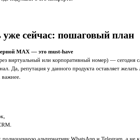
ь уже сейчас: пошаговый план
мерной MAX — это must-have
ез виртуальный или корпоративный номер) — сегодня 
нал. Да, репутация у данного продукта оставляет желать
а важнее.
к,
 CRM.
к полноценную альтернативу WhatsApp и Telegram, а не к