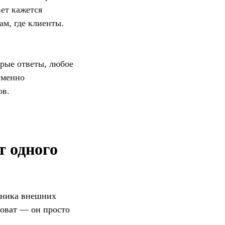
вет кажется
ам, где клиенты.
трые ответы, любое
именно
ов.
т одного
ожника внешних
новат — он просто